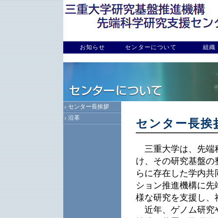
お知らせ
センターについて
組織
センター長挨拶
沿革
センター長挨
三重大学は、先端科
け、その研究基盤の
らに存在した学内共
ション推進機構に先
様な研究を支援し、
近年、ゲノム研究や