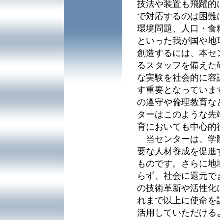
技法や装置も飛躍的
で対応するのは困難
環境問題、人口・食
といった我が国や地
創造するには、本セ
るスタッフを備えた
な実験を社会的に容
す重要となっていま
の遵守や倫理教育な
ターはこのような先
育においても中心的
当センターは、学際
要な人材養成を促進
ものです。さらに地
らず、社会に還元で
の技術革新や活性化
れまで以上に使命を
活用していただける