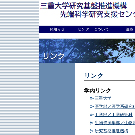
お知らせ
センターについて
組織
リンク
学内リンク
三重大学
医学部／医学系研究
工学部／工学研究科
生物資源学部／生物
研究基盤推進機構