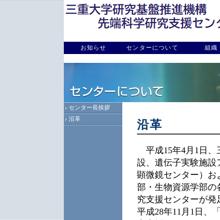
お知らせ
センターについて
組織
センター長挨拶
沿革
沿革
平成15年4月1日
設、遺伝子実験施設
顕微鏡センター）お
部・生物資源学部の
究支援センターが発
平成28年11月1日