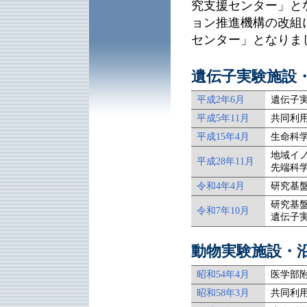
究支援センター」とな
ョン推進機構の改組
センター」となりま
遺伝子実験施設
平成2年6月
遺伝子
平成5年11月
共同利
平成15年4月
生命科
地域イ
平成28年11月
先端科
令和4年4月
研究基
研究基
令和7年10月
遺伝子
動物実験施設・
昭和54年4月
医学部
昭和58年3月
共同利